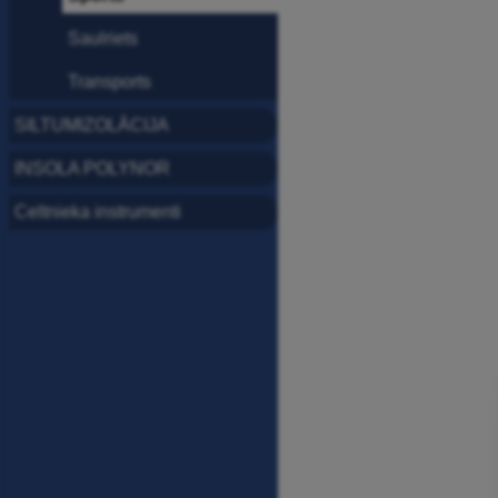
Saulriets
Transports
SILTUMIZOLĀCIJA
INSOLA POLYNOR
Celtnieka instrumenti