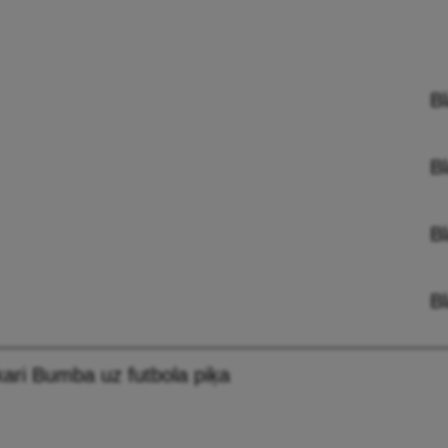
B
B
B
B
kari Bumba uz futbola piķa