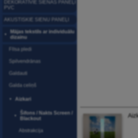
DEKORATĪVIE SIENAS PANEĻI
PVC
AKUSTISKIE SIENU PANEĻI
Mājas tekstils ar individuālu
▼
dizainu
Flīsa pledi
Spilvendrānas
Galdauti
Galda celiņš
Aizkari
▼
Šifons / Nakts Screen /
Aiz
▼
Blackout
Abstrakcija