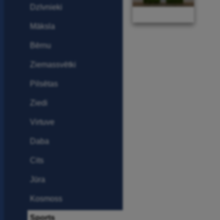
Dzīvnieki
Māksla
Bērnu
Ziemassvētki
Pilsētas
Ziedi
Virtuve
Daba
Cits
Jūra
Kosmoss
Sports