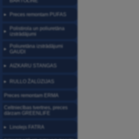
BARTOLINE
Preces remontam PUFAS
▶
Polistirola un poliuretāna
▶
izstrādājumi
Poliuretāna izstrādājumi
▶
GAUDI
AIZKARU STANGAS
▶
RULLO ŽALŪZIJAS
▶
Preces remontam ERMA
Celtniecības tvertnes, preces
dārzam GREENLIFE
Linolejs FATRA
▶