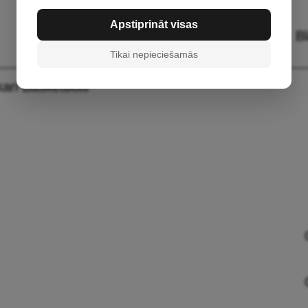
Apstiprināt visas
B
Tikai nepieciešamās
kari Basketbols