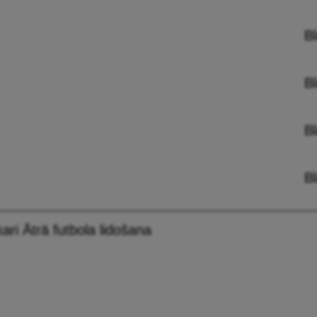
B
B
B
B
kari Ātrā futbola lidošana