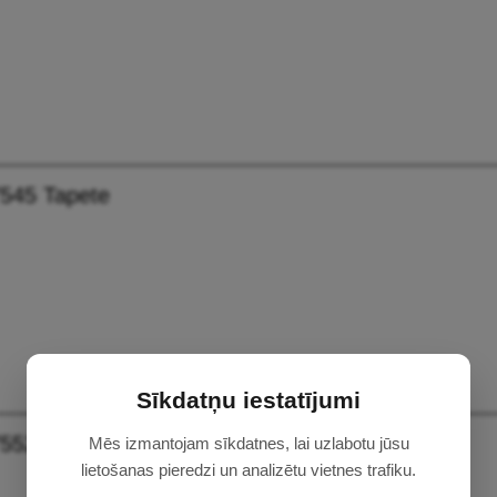
545 Tapete
Sīkdatņu iestatījumi
552 Tapete
Mēs izmantojam sīkdatnes, lai uzlabotu jūsu
lietošanas pieredzi un analizētu vietnes trafiku.