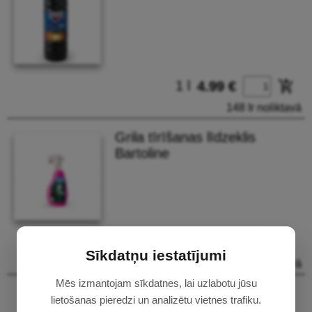
1 l
add_shopping_cart
4.99 €
148 Ir noliktavā
Grila tīrīšanas līdzeklis
Bartoline
500 ml
add_shopping_cart
2.49 €
Sīkdatņu iestatījumi
158 Ir noliktavā
Mēs izmantojam sīkdatnes, lai uzlabotu jūsu
lietošanas pieredzi un analizētu vietnes trafiku.