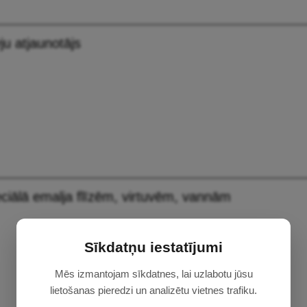
ju atjaunotājs
ciālā emalja flīzēm, virtuvēm, vannām
Sīkdatņu iestatījumi
Mēs izmantojam sīkdatnes, lai uzlabotu jūsu
lietošanas pieredzi un analizētu vietnes trafiku.