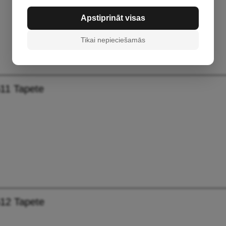
Apstiprināt visas
Tikai nepieciešamās
11 Tapete
12 Tapete