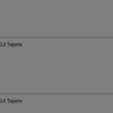
13 Tapete
14 Tapete