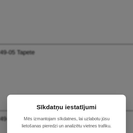
49-05 Tapete
Sīkdatņu iestatījumi
49-08 Tapete
Mēs izmantojam sīkdatnes, lai uzlabotu jūsu
lietošanas pieredzi un analizētu vietnes trafiku.