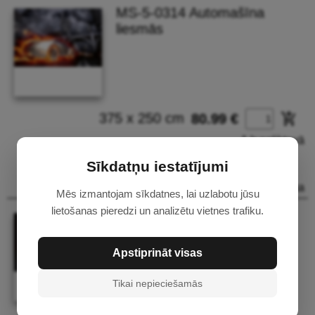
MS-5-0314 Automašīna
liesmās
375 x 250 cm
add_shopping_cart
80.99 €
1 Ir noliktavā
225 x 250 cm
add_shopping_cart
51.99 €
Sīkdatņu iestatījumi
Pēc pasūtījuma
Mēs izmantojam sīkdatnes, lai uzlabotu jūsu
lietošanas pieredzi un analizētu vietnes trafiku.
MS-5-0315 Auto modelis
tumšs
Apstiprināt visas
Tikai nepieciešamās