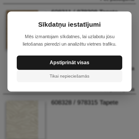
608311 / 978308 Tapete
Sīkdatņu iestatījumi
Mēs izmantojam sīkdatnes, lai uzlabotu jūsu
lietošanas pieredzi un analizētu vietnes trafiku.
0.53 m x 10 m
add_shopping_cart
26.39 €
Apstiprināt visas
Pēc pasūtījuma
Tikai nepieciešamās
1.06 m x 10 m
add_shopping_cart
40.69 €
Pēc pasūtījuma
608328 / 978315 Tapete