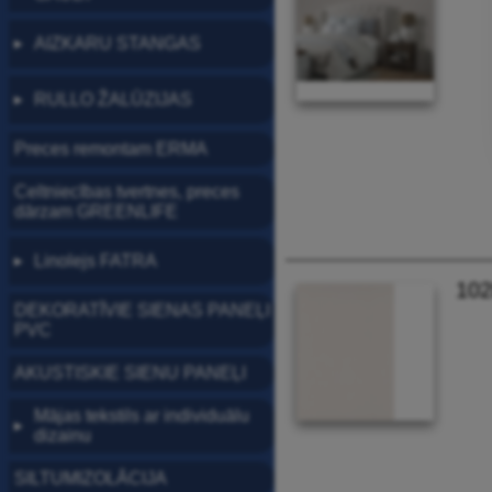
AIZKARU STANGAS
▶
RULLO ŽALŪZIJAS
▶
Preces remontam ERMA
Celtniecības tvertnes, preces
dārzam GREENLIFE
Linolejs FATRA
▶
102
DEKORATĪVIE SIENAS PANEĻI
PVC
AKUSTISKIE SIENU PANEĻI
Mājas tekstils ar individuālu
▶
dizainu
SILTUMIZOLĀCIJA