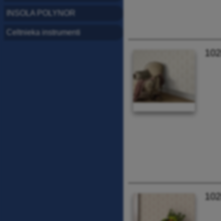
INSOLA POLYNOR
Celtnieka instrumenti
102
102