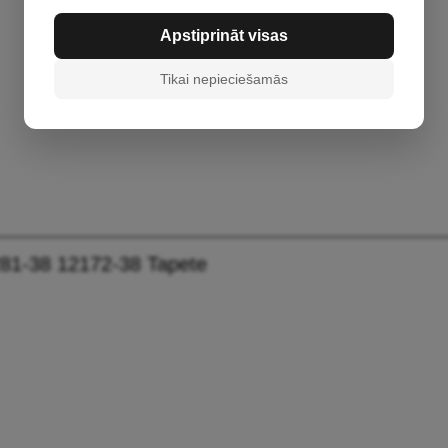
Apstiprināt visas
Tikai nepieciešamās
81-38 12172-38 Tapete