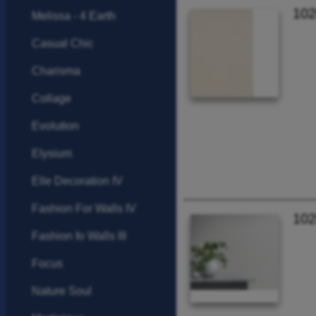
102
Melissa - 4 Earth
Casual Chic
Charisma
Collage
Evolution
Elysium
Elle Decoration IV
Fashion For Walls IV
102
Fashion fo Walls III
Focus
Nature Soul