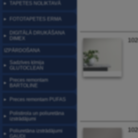
TAPETES NOLIKTAVĀ
▶
FOTOTAPETES ERMA
▶
DIGITĀLĀ DRUKĀŠANA
▶
DIMEX
102
IZPĀRDOŠANA
Sadzīves ķīmija
▶
GLUTOCLEAN
Preces remontam
▶
BARTOLINE
Preces remontam PUFAS
▶
Polistirola un poliuretāna
▶
izstrādājumi
102
Poliuretāna izstrādājumi
▶
GAUDI