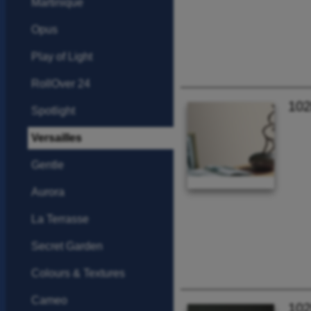
Martinique
Opus
Play of Light
RollOver 24
102
Spotlight
Versailles
Gentle
Aurora
La Terrasse
Secret Garden
Colours & Textures
Cameo
102