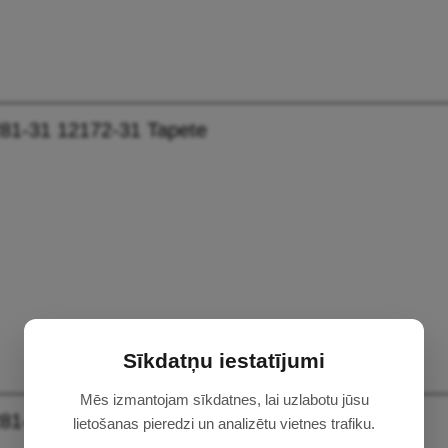
81-31 12172-31 Tapete
Sīkdatņu iestatījumi
Mēs izmantojam sīkdatnes, lai uzlabotu jūsu
81-37 12172-37 Tapete
lietošanas pieredzi un analizētu vietnes trafiku.