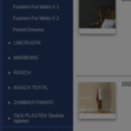
Fashion For Walls V 1
Fashion For Walls V 2
Forest Dreams
LINCRUSTA
▶
MARBURG
▶
RASCH
▶
102
RASCH TEXTIL
▶
ZAMBAITI PARATI
▶
SILK PLASTER Šķidrās
▶
tapetes