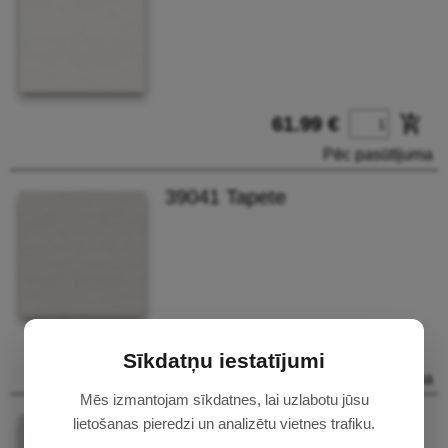
add_shopping_cart
61.99 €
Pēc pasūtījuma
39041 Tapete
add_shopping_cart
61.99 €
Sīkdatņu iestatījumi
Pēc pasūtījuma
Mēs izmantojam sīkdatnes, lai uzlabotu jūsu
39042 Tapete
lietošanas pieredzi un analizētu vietnes trafiku.