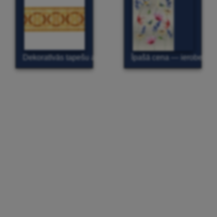
Dekoratīvās tapešu apmales
Īpašā cena — ierobežot