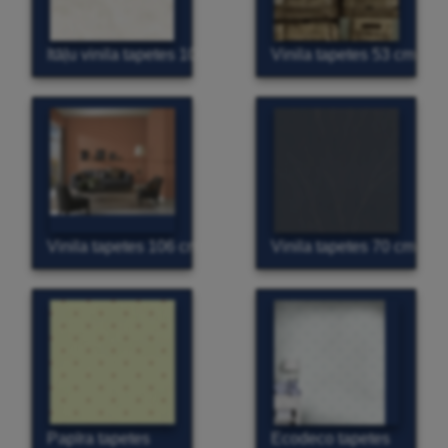
Itāļu vinila tapetes 106 cm
Vinila tapetes 53 cm
Vinila tapetes 106 cm
Vinila tapetes 70 cm
Papīra tapetes
Ecodeco tapetes