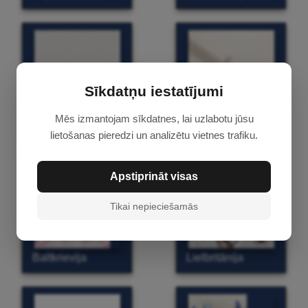
Sīkdatņu iestatījumi
Mēs izmantojam sīkdatnes, lai uzlabotu jūsu
Krāsojamās tapetes 25 m
Palitra
lietošanas pieredzi un analizētu vietnes trafiku.
Apstiprināt visas
Tikai nepieciešamās
Baltkrievija
Lielbritānija