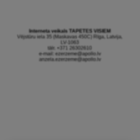
Interneta veikals TAPETES VISIEM
Vējstūru iela 35 (Maskavas 450C) Rīga, Latvija,
LV-1063
tālr.
+371 26302610
e-mail:
ezerzeme@apollo.lv
anzela.ezerzeme@apollo.lv