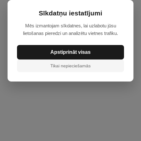
Sīkdatņu iestatījumi
Veikals TAPETES VISIEM
Stadiona 2, Daugavpils, LV-5401
tālr. / fakss
+371 65429115
Mēs izmantojam sīkdatnes, lai uzlabotu jūsu
e-mail:
ilona.ezerzeme@apollo.lv
lietošanas pieredzi un analizētu vietnes trafiku.
I - V: 9.00 - 18.00
VI: 9.00 - 16.00
VII: brīvdiena
Apstiprināt visas
Tikai nepieciešamās