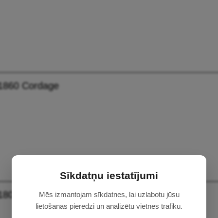
860 Cordage
Sīkdatņu iestatījumi
805 Crichton
Mēs izmantojam sīkdatnes, lai uzlabotu jūsu
lietošanas pieredzi un analizētu vietnes trafiku.