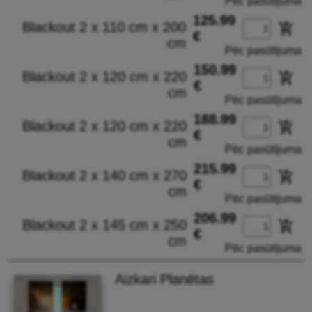
Pēc pasūtījuma
125.99
Blackout 2 x 110 cm x 200
add_shopping_cart
€
cm
Pēc pasūtījuma
150.99
Blackout 2 x 120 cm x 220
add_shopping_cart
€
cm
Pēc pasūtījuma
188.99
Blackout 2 x 120 cm x 220
add_shopping_cart
€
cm
Pēc pasūtījuma
215.99
Blackout 2 x 140 cm x 270
add_shopping_cart
€
cm
Pēc pasūtījuma
206.99
Blackout 2 x 145 cm x 250
add_shopping_cart
€
cm
Pēc pasūtījuma
Aizkari Planētas