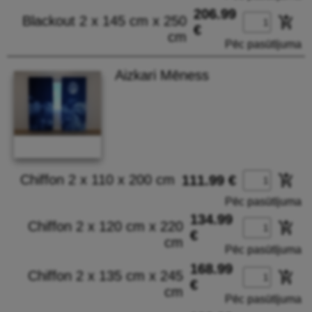
206.99
Blackout 2 x 145 cm x 250
add_shopping_cart
€
cm
Pēc pasūtījuma
Aizkari Mēness
Chiffon 2 x 110 x 200 cm
add_shopping_cart
111.99 €
Pēc pasūtījuma
134.99
Chiffon 2 x 120 cm x 220
add_shopping_cart
€
cm
Pēc pasūtījuma
168.99
Chiffon 2 x 135 cm x 245
add_shopping_cart
€
cm
Pēc pasūtījuma