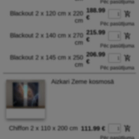
Pēc pasūtījuma
188.99
Blackout 2 x 120 cm x 220
add_shopping_cart
€
cm
Pēc pasūtījuma
215.99
Blackout 2 x 140 cm x 270
add_shopping_cart
€
cm
Pēc pasūtījuma
206.99
Blackout 2 x 145 cm x 250
add_shopping_cart
€
cm
Pēc pasūtījuma
Aizkari Zeme kosmosā
Chiffon 2 x 110 x 200 cm
add_shopping_cart
111.99 €
Pēc pasūtījuma