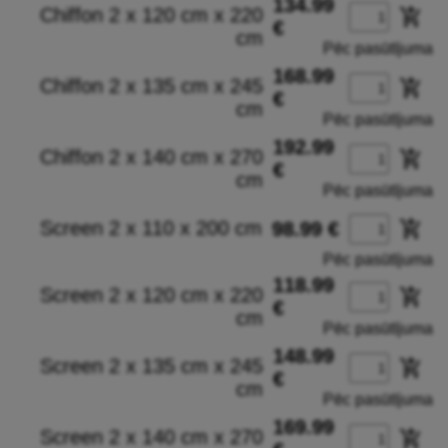
134.99
Chiffon 2 x 120 cm x 220
add_shopping_cart
€
cm
Pēc pasūtījuma
168.99
Chiffon 2 x 135 cm x 245
add_shopping_cart
€
cm
Pēc pasūtījuma
192.99
Chiffon 2 x 140 cm x 270
add_shopping_cart
€
cm
Pēc pasūtījuma
Screen 2 x 110 x 200 cm
add_shopping_cart
98.99 €
Pēc pasūtījuma
118.99
Screen 2 x 120 cm x 220
add_shopping_cart
€
cm
Pēc pasūtījuma
148.99
Screen 2 x 135 cm x 245
add_shopping_cart
€
cm
Pēc pasūtījuma
169.99
Screen 2 x 140 cm x 270
add_shopping_cart