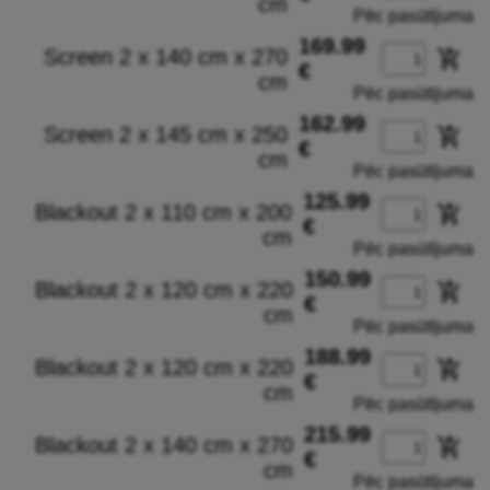
cm
Pēc pasūtījuma
169.99
Screen 2 x 140 cm x 270
add_shopping_cart
€
cm
Pēc pasūtījuma
162.99
Screen 2 x 145 cm x 250
add_shopping_cart
€
cm
Pēc pasūtījuma
125.99
Blackout 2 x 110 cm x 200
add_shopping_cart
€
cm
Pēc pasūtījuma
150.99
Blackout 2 x 120 cm x 220
add_shopping_cart
€
cm
Pēc pasūtījuma
188.99
Blackout 2 x 120 cm x 220
add_shopping_cart
€
cm
Pēc pasūtījuma
215.99
Blackout 2 x 140 cm x 270
add_shopping_cart
€
cm
Pēc pasūtījuma