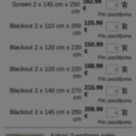
162.99
Screen 2 x 145 cm x 250
add_shopping_cart
€
cm
Pēc pasūtījuma
125.99
Blackout 2 x 110 cm x 200
add_shopping_cart
€
cm
Pēc pasūtījuma
150.99
Blackout 2 x 120 cm x 220
add_shopping_cart
€
cm
Pēc pasūtījuma
188.99
Blackout 2 x 120 cm x 220
add_shopping_cart
€
cm
Pēc pasūtījuma
215.99
Blackout 2 x 140 cm x 270
add_shopping_cart
€
cm
Pēc pasūtījuma
206.99
Blackout 2 x 145 cm x 250
add_shopping_cart
€
cm
Pēc pasūtījuma
Aizkari Zvaigžņota nakts