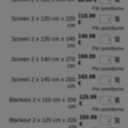
Pēc pasūtījuma
118.99
Screen 2 x 120 cm x 220
add_shopping_cart
€
cm
Pēc pasūtījuma
148.99
Screen 2 x 135 cm x 245
add_shopping_cart
€
cm
Pēc pasūtījuma
169.99
Screen 2 x 140 cm x 270
add_shopping_cart
€
cm
Pēc pasūtījuma
162.99
Screen 2 x 145 cm x 250
add_shopping_cart
€
cm
Pēc pasūtījuma
125.99
Blackout 2 x 110 cm x 200
add_shopping_cart
€
cm
Pēc pasūtījuma
150.99
Blackout 2 x 120 cm x 220
add_shopping_cart
€
cm