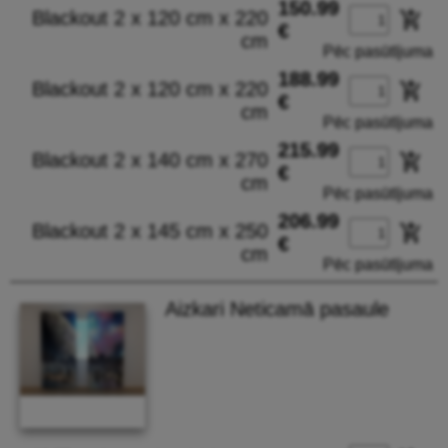
150.99
Blackout 2 x 120 cm x 220
add_shopping_cart
€
cm
Pēc pasūtījuma
188.99
Blackout 2 x 120 cm x 220
add_shopping_cart
€
cm
Pēc pasūtījuma
215.99
Blackout 2 x 140 cm x 270
add_shopping_cart
€
cm
Pēc pasūtījuma
206.99
Blackout 2 x 145 cm x 250
add_shopping_cart
€
cm
Pēc pasūtījuma
Aizkari Neticamā pasaule