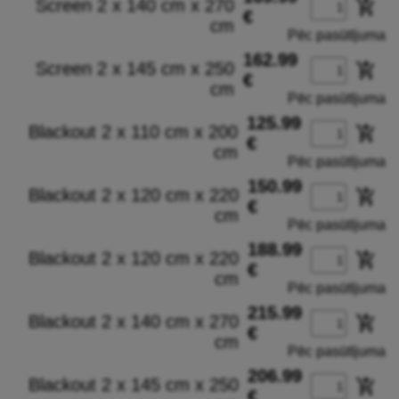
Screen 2 x 140 cm x 270
add_shopping_cart
€
cm
Pēc pasūtījuma
162.99
Screen 2 x 145 cm x 250
add_shopping_cart
€
cm
Pēc pasūtījuma
125.99
Blackout 2 x 110 cm x 200
add_shopping_cart
€
cm
Pēc pasūtījuma
150.99
Blackout 2 x 120 cm x 220
add_shopping_cart
€
cm
Pēc pasūtījuma
188.99
Blackout 2 x 120 cm x 220
add_shopping_cart
€
cm
Pēc pasūtījuma
215.99
Blackout 2 x 140 cm x 270
add_shopping_cart
€
cm
Pēc pasūtījuma
206.99
Blackout 2 x 145 cm x 250
add_shopping_cart
€