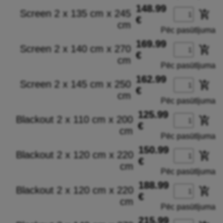
148.99
Screen 2 x 135 cm x 245
add_shopping_cart
€
cm
Pēc pasūtījuma
169.99
Screen 2 x 140 cm x 270
add_shopping_cart
€
cm
Pēc pasūtījuma
162.99
Screen 2 x 145 cm x 250
add_shopping_cart
€
cm
Pēc pasūtījuma
125.99
Blackout 2 x 110 cm x 200
add_shopping_cart
€
cm
Pēc pasūtījuma
150.99
Blackout 2 x 120 cm x 220
add_shopping_cart
€
cm
Pēc pasūtījuma
188.99
Blackout 2 x 120 cm x 220
add_shopping_cart
€
cm
Pēc pasūtījuma
215.99