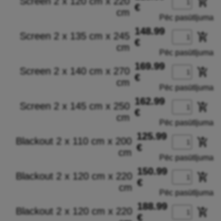
Screen 2 x 120 cm x 220
add_shopping_cart
€
cm
Pēc pasūtījuma
148.99
Screen 2 x 135 cm x 245
add_shopping_cart
€
cm
Pēc pasūtījuma
169.99
Screen 2 x 140 cm x 270
add_shopping_cart
€
cm
Pēc pasūtījuma
162.99
Screen 2 x 145 cm x 250
add_shopping_cart
€
cm
Pēc pasūtījuma
125.99
Blackout 2 x 110 cm x 200
add_shopping_cart
€
cm
Pēc pasūtījuma
150.99
Blackout 2 x 120 cm x 220
add_shopping_cart
€
cm
Pēc pasūtījuma
188.99
Blackout 2 x 120 cm x 220
add_shopping_cart
€