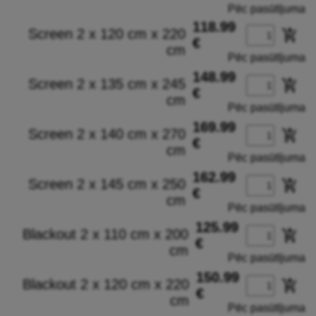
Pēc pasūtījuma
118.99
Screen 2 x 120 cm x 220
add_shopping_cart
€
cm
Pēc pasūtījuma
148.99
Screen 2 x 135 cm x 245
add_shopping_cart
€
cm
Pēc pasūtījuma
169.99
Screen 2 x 140 cm x 270
add_shopping_cart
€
cm
Pēc pasūtījuma
162.99
Screen 2 x 145 cm x 250
add_shopping_cart
€
cm
Pēc pasūtījuma
125.99
Blackout 2 x 110 cm x 200
add_shopping_cart
€
cm
Pēc pasūtījuma
150.99
Blackout 2 x 120 cm x 220
add_shopping_cart
€
cm
Pēc pasūtījuma