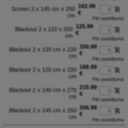
162.99
Screen 2 x 145 cm x 250
add_shopping_cart
€
cm
Pēc pasūtījuma
125.99
Blackout 2 x 110 x 200
add_shopping_cart
€
cm
Pēc pasūtījuma
150.99
Blackout 2 x 120 cm x 220
add_shopping_cart
€
cm
Pēc pasūtījuma
188.99
Blackout 2 x 120 cm x 220
add_shopping_cart
€
cm
Pēc pasūtījuma
215.99
Blackout 2 x 140 cm x 270
add_shopping_cart
€
cm
Pēc pasūtījuma
206.99
Blackout 2 x 145 cm x 250
add_shopping_cart
€
cm
Pēc pasūtījuma