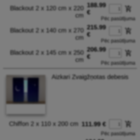
188.99
Blackout 2 x 120 cm x 220
add_shopping_cart
€
cm
Pēc pasūtījuma
215.99
Blackout 2 x 140 cm x 270
add_shopping_cart
€
cm
Pēc pasūtījuma
206.99
Blackout 2 x 145 cm x 250
add_shopping_cart
€
cm
Pēc pasūtījuma
Aizkari Zvaigžņotas debesis
Chiffon 2 x 110 x 200 cm
add_shopping_cart
111.99 €
Pēc pasūtījuma