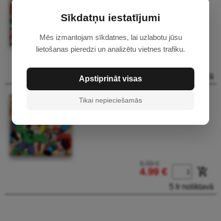
Sīkdatņu iestatījumi
Mēs izmantojam sīkdatnes, lai uzlabotu jūsu
lietošanas pieredzi un analizētu vietnes trafiku.
9.99 €
add_shopping_cart
4.99 €
4 Ir noliktavā
Apstiprināt visas
70-467 Marvel Comics
Tikai nepieciešamās
Superheroes tapete
9.99 €
add_shopping_cart
4.99 €
5 Ir noliktavā