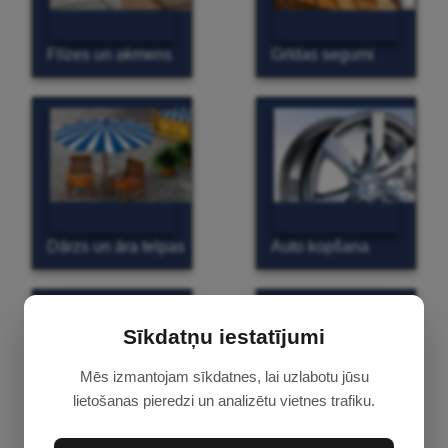
Flīzes un akmens
Grīdas segumi
Dārzs un āra telpas
Auto kopšana
Sīkdatņu iestatījumi
Mēs izmantojam sīkdatnes, lai uzlabotu jūsu
lietošanas pieredzi un analizētu vietnes trafiku.
Citi tīrītāji
PROFI