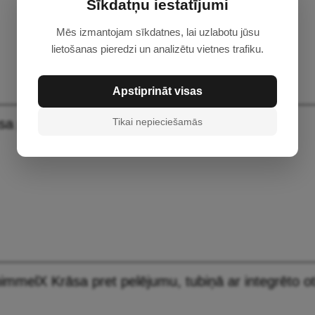
Sīkdatņu iestatījumi
Mēs izmantojam sīkdatnes, lai uzlabotu jūsu
lietošanas pieredzi un analizētu vietnes trafiku.
Apstiprināt visas
sa pret pelējumu - bloķējoša 750 ml
Tikai nepieciešamās
immelX Krāsa pret pelējumu, tubiņā ar integrēto o